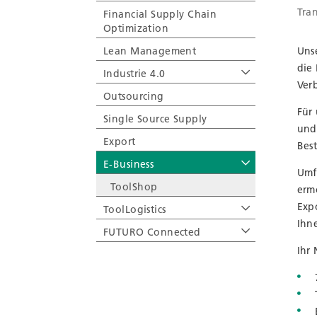
Tra
Financial Supply Chain
Optimization
Lean Management
Uns
die 
Industrie 4.0
Ver
Outsourcing
Für 
Single Source Supply
und
Export
Bes
E-Business
Umf
ToolShop
erm
Exp
ToolLogistics
Ihn
FUTURO Connected
Ihr