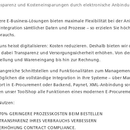
nsparenz und Kosteneinsparungen durch elektronische Anbind
ere E-Business-Lösungen bieten maximale Flexibilität bei der A
Integration sämtlicher Daten und Prozesse – so erzielen Sie höc
brauchs.
uns heisst digitalisieren: Kosten reduzieren. Deshalb bieten wir
 dabei Transparenz und Versorgungssicherheit erhöhen. Von d
tellung und Wareneingang bis hin zur Rechnung.
angreiche Schnittstellen und Funktionalitäten zum Managemen
öglichen die vollständige Integration in Ihre Systeme – über Ma
ort in E-Procurement oder Backend, Paynet, XML-Anbindung sowi
en unser ToolShop alle Funktionen eines modernen E-Procureme
 Nutzen:
70% GERINGERE PROZESSKOSTEN BEIM BESTELLEN
TRANSPARENZ IHRES VERBRAUCHS VERBESSERN
ERHÖHUNG CONTRACT COMPLIANCE.